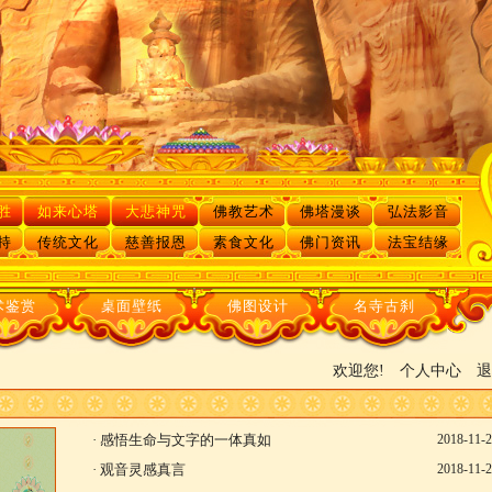
胜
如来心塔
大悲神咒
佛教艺术
佛塔漫谈
弘法影音
持
传统文化
慈善报恩
素食文化
佛门资讯
法宝结缘
术鉴赏
桌面壁纸
佛图设计
名寺古刹
欢迎您!
个人中心
退
·
感悟生命与文字的一体真如
2018-11-
·
观音灵感真言
2018-11-