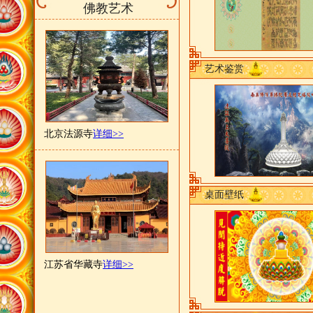
佛教艺术
艺术鉴赏
北京法源寺
详细>>
桌面壁纸
江苏省华藏寺
详细>>