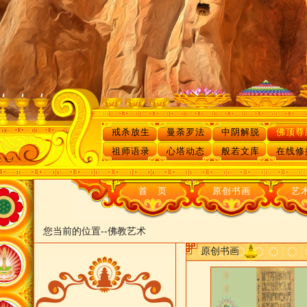
戒杀放生
曼荼罗法
中阴解脱
佛顶尊
祖师语录
心塔动态
般若文库
在线修
首 页
原创书画
艺
您当前的位置--
佛教艺术
原创书画